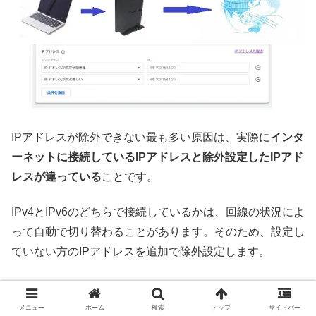
IPアドレスが除外できない最も多い原因は、実際に
インタ
ーネットに接続しているIPアドレスと除外設定したIPアド
レスが違っている
ことです。
IPv4とIPv6のどちらで接続しているかは、回線の状況によ
って自動で切り替わることがあります。そのため、設定し
ていない方のIPアドレスを追加で除外設定します。
まずは、
「あなたのIPv6をテストしましょう。」
でグロー
バルIPアドレスを確認します。
メニュー
ホーム
検索
トップ
サイドバー